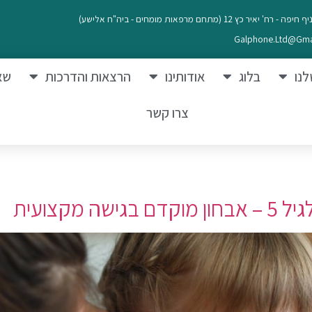
חיפה - רח' יאיר כץ 12 (מתחם מרפאות מומחים - ביה"ח אלישע)
Galphone.ltd@gma
לנו
בלוג
אודותינו
הרצאות והדרכות
שא
צרו קשר
מקצועית