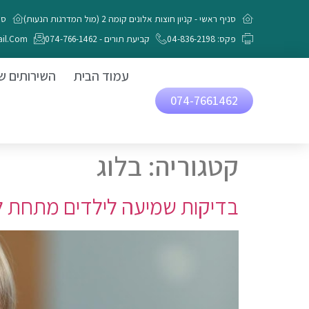
חילתו
סניף ראשי - קניון חוצות אלונים קומה 2 (מול המדרגות הנעות)
סניף 
ל
פקס: 04-836-2198
קביעת תורים - 074-766-1462
il.com
ף
ינטרנט,
עמוד הבית
השירותים ש
חץ
074-7661462
נטר
די
עבור
קטגוריה:
בלוג
אזור
וכן
בדיקות שמיעה לילדים מתחת לגיל 5 – אבחון מוקדם בגישה 
רכזי