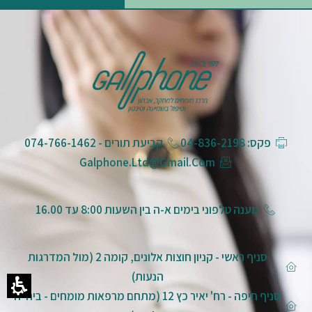
פקס: 04-836-2198
קביעת תורים - 074-766-1462
Galphone.ltd@gmail.com
מענה טלפוני בימים א-ה בין השעות 8:00 עד 16.00
סניף ראשי - קניון חוצות אלונים, קומה 2 (מול המדרגות
הנעות)
סניף חיפה - רח' יאיר כץ 12 (מתחם מרפאות מומחים - ביה"ח